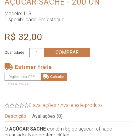
AÇUCAR SACHÊ - 200 UN
Modelo: 118
Disponibilidade:
Em estoque
R$ 32,00
COMPRAR
Quantidade
Estimar frete
Não sei meu CEP
0 avaliações
/
Avalie este produto
Descrição
Avaliações (0)
O
AÇÚCAR SACHE
contém 5g de açúcar refinado
granulado. Não contém glúten.